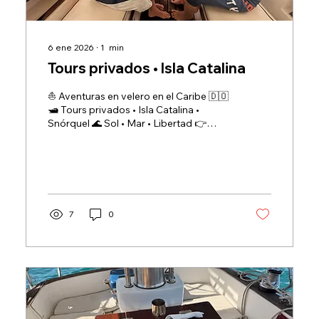
6 ene 2026
∙
1
min
Tours privados • Isla Catalina
⛵ Aventuras en velero en el Caribe 🇩🇴
🛥️ Tours privados • Isla Catalina •
Snórquel 🌊 Sol • Mar • Libertad 👉
Reserva aquí: vivadominicana.com
7
0