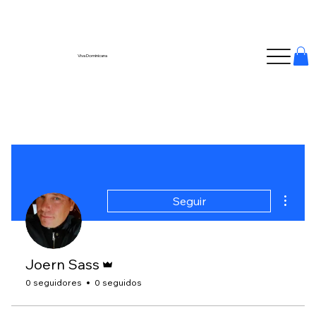
Viva Dominicana
Más ac
Seguir
Administrador
Joern Sass
0 seguidores
0 seguidos